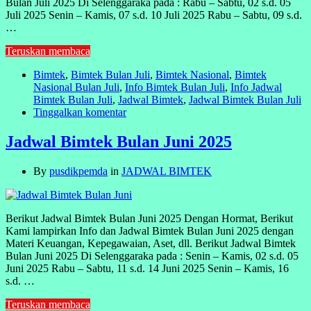
Bulan Juli 2025 Di Selenggaraka pada : Rabu – Sabtu, 02 s.d. 05
Juli 2025 Senin – Kamis, 07 s.d. 10 Juli 2025 Rabu – Sabtu, 09 s.d.
…
Teruskan membaca
Bimtek
,
Bimtek Bulan Juli
,
Bimtek Nasional
,
Bimtek
Nasional Bulan Juli
,
Info Bimtek Bulan Juli
,
Info Jadwal
Bimtek Bulan Juli
,
Jadwal Bimtek
,
Jadwal Bimtek Bulan Juli
Tinggalkan komentar
Jadwal Bimtek Bulan Juni 2025
By
pusdikpemda
in
JADWAL BIMTEK
Berikut Jadwal Bimtek Bulan Juni 2025 Dengan Hormat, Berikut
Kami lampirkan Info dan Jadwal Bimtek Bulan Juni 2025 dengan
Materi Keuangan, Kepegawaian, Aset, dll. Berikut Jadwal Bimtek
Bulan Juni 2025 Di Selenggaraka pada : Senin – Kamis, 02 s.d. 05
Juni 2025 Rabu – Sabtu, 11 s.d. 14 Juni 2025 Senin – Kamis, 16
s.d. …
Teruskan membaca