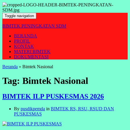
Toggle navigation
BIMTEK PENINGKATAN SDM
BERANDA
PROFIL
KONTAK
MATERI BIMTEK
DOKUMENTASI
Beranda
»
Bimtek Nasional
Tag:
Bimtek Nasional
BIMTEK ILP PUSKESMAS 2026
By
pusdikpemda
in
BIMTEK RS, RSU, RSUD DAN
PUSKESMAS