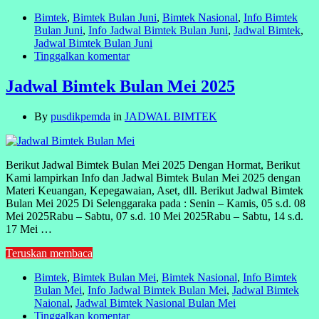
Bimtek
,
Bimtek Bulan Juni
,
Bimtek Nasional
,
Info Bimtek
Bulan Juni
,
Info Jadwal Bimtek Bulan Juni
,
Jadwal Bimtek
,
Jadwal Bimtek Bulan Juni
Tinggalkan komentar
Jadwal Bimtek Bulan Mei 2025
By
pusdikpemda
in
JADWAL BIMTEK
Berikut Jadwal Bimtek Bulan Mei 2025 Dengan Hormat, Berikut
Kami lampirkan Info dan Jadwal Bimtek Bulan Mei 2025 dengan
Materi Keuangan, Kepegawaian, Aset, dll. Berikut Jadwal Bimtek
Bulan Mei 2025 Di Selenggaraka pada : Senin – Kamis, 05 s.d. 08
Mei 2025Rabu – Sabtu, 07 s.d. 10 Mei 2025Rabu – Sabtu, 14 s.d.
17 Mei …
Teruskan membaca
Bimtek
,
Bimtek Bulan Mei
,
Bimtek Nasional
,
Info Bimtek
Bulan Mei
,
Info Jadwal Bimtek Bulan Mei
,
Jadwal Bimtek
Naional
,
Jadwal Bimtek Nasional Bulan Mei
Tinggalkan komentar