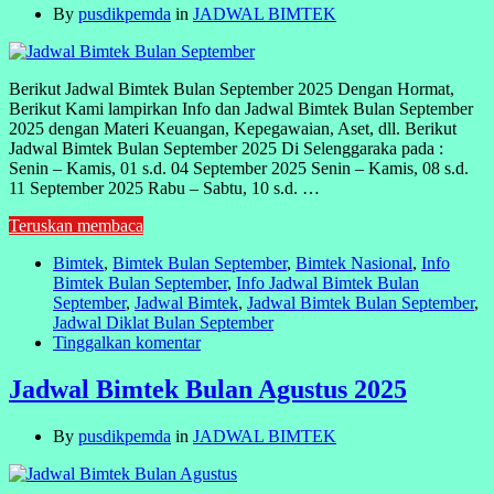
By
pusdikpemda
in
JADWAL BIMTEK
Berikut Jadwal Bimtek Bulan September 2025 Dengan Hormat,
Berikut Kami lampirkan Info dan Jadwal Bimtek Bulan September
2025 dengan Materi Keuangan, Kepegawaian, Aset, dll. Berikut
Jadwal Bimtek Bulan September 2025 Di Selenggaraka pada :
Senin – Kamis, 01 s.d. 04 September 2025 Senin – Kamis, 08 s.d.
11 September 2025 Rabu – Sabtu, 10 s.d. …
Teruskan membaca
Bimtek
,
Bimtek Bulan September
,
Bimtek Nasional
,
Info
Bimtek Bulan September
,
Info Jadwal Bimtek Bulan
September
,
Jadwal Bimtek
,
Jadwal Bimtek Bulan September
,
Jadwal Diklat Bulan September
Tinggalkan komentar
Jadwal Bimtek Bulan Agustus 2025
By
pusdikpemda
in
JADWAL BIMTEK